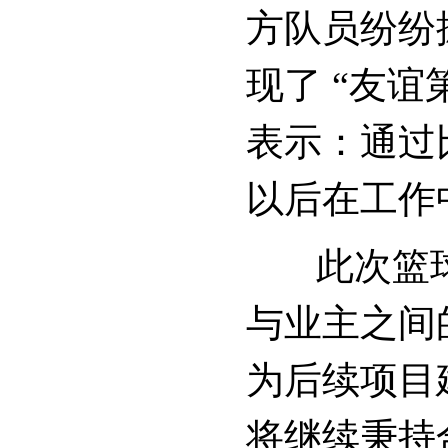
方队员纷纷
现了 “友
表示：通过
以后在工作
此次篮球
与业主之间
为后续项目
将继续秉持