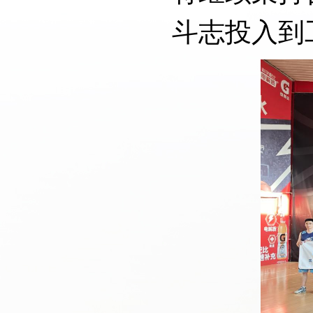
斗志投入到