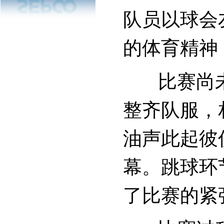
队员以球会
的体育精神
比赛尚未
整齐队服，
油声此起彼
幕。跳球环
了比赛的紧