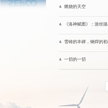
燃烧的天空
《洛神赋图》：游丝描
雪铸的丰碑，钢焊的初
一切的一切